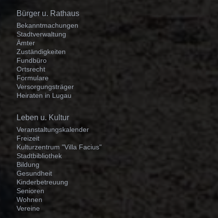
Navigation
Bürger u. Rathaus
überspringen
Bekanntmachungen
Stadtverwaltung
Ämter
Zuständigkeiten
Fundbüro
Ortsrecht
Formulare
Versorgungsträger
Heiraten in Lugau
Navigation
Leben u. Kultur
überspringen
Veranstaltungskalender
Freizeit
Kulturzentrum "Villa Facius"
Stadtbibliothek
Bildung
Gesundheit
Kinderbetreuung
Senioren
Wohnen
Vereine