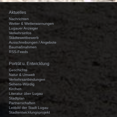
Navigation
Aktuelles
überspringen
Nachrichten
Wetter & Wetterwarnungen
Lugauer Anzeiger
Verkehrsinfos
Städtewettbewerb
Ausschreibungen / Angebote
Baumaßnahmen
RSS-Feeds
Navigation
Porträt u. Entwicklung
überspringen
Geschichte
Natur & Umwelt
Verkehrsanbindungen
Sehens-Würdig
Kirchen
Literatur über Lugau
Stadtplan
Partnerschaften
Leitbild der Stadt Lugau
Stadtentwicklungsprojekt