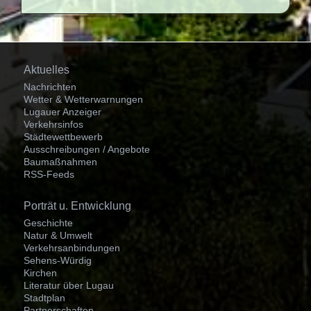
Navigation
Aktuelles
überspringen
Nachrichten
Wetter & Wetterwarnungen
Lugauer Anzeiger
Verkehrsinfos
Städtewettbewerb
Ausschreibungen / Angebote
Baumaßnahmen
RSS-Feeds
Navigation
Porträt u. Entwicklung
überspringen
Geschichte
Natur & Umwelt
Verkehrsanbindungen
Sehens-Würdig
Kirchen
Literatur über Lugau
Stadtplan
Partnerschaften