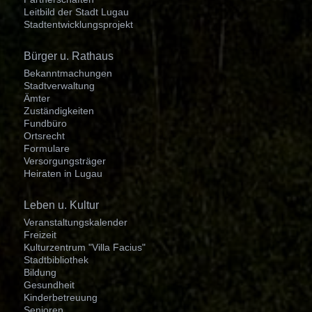
Leitbild der Stadt Lugau
Stadtentwicklungsprojekt
Navigation
Bürger u. Rathaus
überspringen
Bekanntmachungen
Stadtverwaltung
Ämter
Zuständigkeiten
Fundbüro
Ortsrecht
Formulare
Versorgungsträger
Heiraten in Lugau
Navigation
Leben u. Kultur
überspringen
Veranstaltungskalender
Freizeit
Kulturzentrum "Villa Facius"
Stadtbibliothek
Bildung
Gesundheit
Kinderbetreuung
Senioren