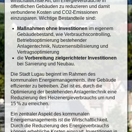
wirtschaftlichste Art, um Energieverbräuche in
öffentlichen Gebäuden zu reduzieren und damit
verbundene Kosten und CO2-Emissionen
einzusparen. Wichtige Bestandteile sind:
Maßnahmen ohne Investitionen
im eigenem
Gebäudebestand, wie Verbrauchscontrolling,
Betriebsoptimierung bestehender
Anlagentechnik, Nutzersensibilisierung und
Vertragsoptimierung
die
Vorbereitung zielgerichteter Investitionen
bei Sanierung und Neubau.
Die Stadt Lugau beginnt im Rahmen des
kommunalen Energiemanagements, ihre Gebäude
effizienter zu betreiben. Ziel ist es, durch die
Optimierung der bestehenden Anlagentechnik eine
Reduzierung des Heizenergieverbrauchs um rund
15 % zu erreichen.
Ein zentraler Aspekt des kommunalen
Energiemanagements ist die Wirtschaftlichkeit.
Durch die Reduzierung des Energieverbrauchs
können erhebliche Kosten einspart, Investitionen in