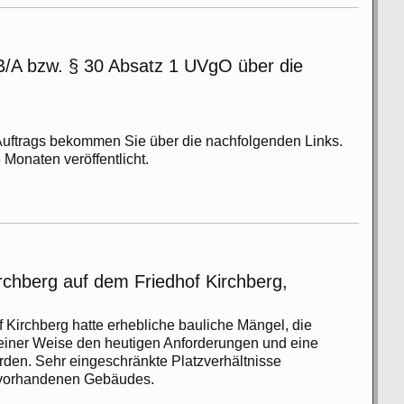
Lugau
durch
die
B/A bzw. § 30 Absatz 1 UVgO über die
envia
TEL
GmbH
 Auftrags bekommen Sie über die nachfolgenden Links.
 Monaten veröffentlicht.
chberg auf dem Friedhof Kirchberg,
 Kirchberg hatte erhebliche bauliche Mängel, die
einer Weise den heutigen Anforderungen und eine
erden. Sehr eingeschränkte Platzverhältnisse
 vorhandenen Gebäudes.