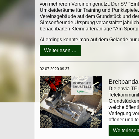
von mehreren Vereinen genutzt. Der SV "Eint
Umkleideräume für Training und Punktspiele
Vereinsgebäude auf dem Grundstück und den
Simsonfreunde Ursprung veranstaltet jährlich
benachbarten Kleingartenanlage "Am Sportpl
Allerdings konnte man auf dem Gelände nur e
Abgeschlossene
Weiterlesen …
Baumaßnahme:
02.07.2020 09:37
Breitbanda
Die envia TEL
Telekommunika
Grundstücken 
welche öffent
Verlegung von 
offener und t
Weiterlese