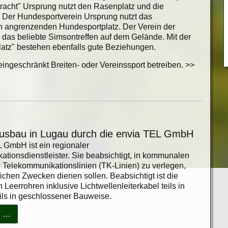
racht" Ursprung nutzt den Rasenplatz und die
. Der Hundesportverein Ursprung nutzt das
 angrenzenden Hundesportplatz. Der Verein der
 das beliebte Simsontreffen auf dem Gelände. Mit der
atz" bestehen ebenfalls gute Beziehungen.
ingeschränkt Breiten- oder Vereinssport betreiben. >>
usbau in Lugau durch die envia TEL GmbH
 GmbH ist ein regionaler
tionsdienstleister. Sie beabsichtigt, in kommunalen
Telekommunikationslinien (TK-Linien) zu verlegen,
lichen Zwecken dienen sollen. Beabsichtigt ist die
Leerrohren inklusive Lichtwellenleiterkabel teils in
eils in geschlossener Bauweise.
Breitbandausbau
n …
in