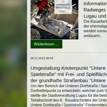
Informatio
Radweges 
Lugau und 
Die Bauarbei
der ehemalig
werden voraus
andauern.
Information
Weiterlesen …
der
Stadt
Lugau
28.11.2023 08:45
zum
Umgestaltung Knotenpunkt "Untere 
Neubau
des
Spielstraße" mit Frei- und Spielflä
Radweges
der grundhafte Straßenbau "Untere 
auf
Um den Bereich der Unteren Dorfstraße / Spi
der
Dorfmittelpunkt zu entwickeln, welcher zum V
ehemaligen
stellte die Stadtverwaltung Lugau für die b
Bahntrasse
Teilabschnitt des 6. Bauabschnittes der Unt
zwischen
Untere Dorfstraße / Spielstraße“ Fördermitt
Lugau