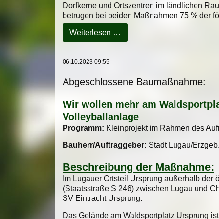
Dorfkerne und Ortszentren im ländlichen Ra
und
betrugen bei beiden Maßnahmen 75 % der fö
Oelsnitz/Erzgeb.
Umgestaltung
Weiterlesen …
Knotenpunkt
"Untere
Dorfstraße
06.10.2023 09:55
/
Abgeschlossene Baumaßnahme:
Spielstraße"
mit
Frei-
Wir wollen mehr am Waldsportpla
und
Volleyballanlage
Spielflächenanlagen
Programm:
Kleinprojekt im Rahmen des Au
sowie
der
Bauherr/Auftraggeber:
Stadt Lugau/Erzgeb
grundhafte
Straßenbau
Beschreibung der Maßnahme:
"Untere
Im Lugauer Ortsteil Ursprung außerhalb der 
Dorfstraße"
(Staatsstraße S 246) zwischen Lugau und Che
SV Eintracht Ursprung.
Das Gelände am Waldsportplatz Ursprung ist e