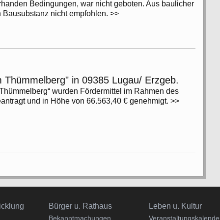
handen Bedingungen, war nicht geboten. Aus baulicher
 Bausubstanz nicht empfohlen. >>
m Thümmelberg" in 09385 Lugau/ Erzgeb.
 Thümmelberg“ wurden Fördermittel im Rahmen des
eantragt und in Höhe von 66.563,40 € genehmigt. >>
Navigation
Navigation
icklung
Bürger u. Rathaus
Leben u. Kultur
überspringen
überspringen
Bekanntmachungen
Veranstaltungskalende