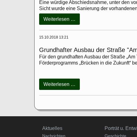
UVgO
Eine würdige Abschiedsnahme, unter den vor
über
Sicht wurde eine Sanierung der vorhandenen
die
Abbruch
Weiterlesen …
Erteilung
und
eines
Neubau
Auftrages
Trauerhalle
15.10.2018 13:21
Kirchberg
Grundhafter Ausbau der Straße "A
auf
dem
Für den grundhaften Ausbau der Straße „Am
Friedhof
Förderprogramms „Brücken in die Zukunft“ b
Kirchberg,
Kirchweg
in
Grundhafter
Weiterlesen …
09385
Ausbau
Lugau
der
Straße
"Am
Thümmelberg"
in
09385
Navigation
Navigation
Aktuelles
Porträt u. Entw
Lugau/
überspringen
überspringen
Nachrichten
Geschichte