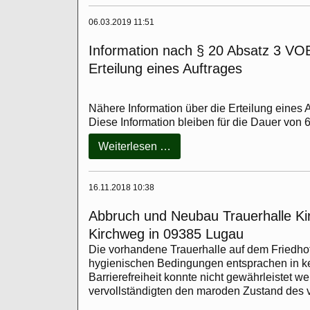
06.03.2019 11:51
Information nach § 20 Absatz 3 VO
Erteilung eines Auftrages
Nähere Information über die Erteilung eines
Diese Information bleiben für die Dauer von 6
Information
Weiterlesen …
nach
§
20
16.11.2018 10:38
Absatz
Abbruch und Neubau Trauerhalle Kir
3
VOB/A
Kirchweg in 09385 Lugau
bzw.
Die vorhandene Trauerhalle auf dem Friedhof
§
hygienischen Bedingungen entsprachen in k
30
Barrierefreiheit konnte nicht gewährleistet w
Absatz
vervollständigten den maroden Zustand des
1