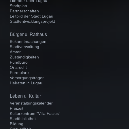
Literatur über Lugau
Stadtplan
Partnerschaften
Leitbild der Stadt Lugau
Stadtentwicklungsprojekt
Navigation
Bürger u. Rathaus
überspringen
Bekanntmachungen
Stadtverwaltung
Ämter
Zuständigkeiten
Fundbüro
Ortsrecht
Formulare
Versorgungsträger
Heiraten in Lugau
Navigation
Leben u. Kultur
überspringen
Veranstaltungskalender
Freizeit
Kulturzentrum "Villa Facius"
Stadtbibliothek
Bildung