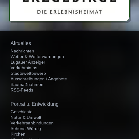
Navigation
Aktuelles
überspringen
Nachrichten
Wetter & Wetterwarnungen
Lugauer Anzeiger
Verkehrsinfos
Städtewettbewerb
Ausschreibungen / Angebote
Baumaßnahmen
RSS-Feeds
Navigation
Porträt u. Entwicklung
überspringen
Geschichte
Natur & Umwelt
Verkehrsanbindungen
Sehens-Würdig
Kirchen