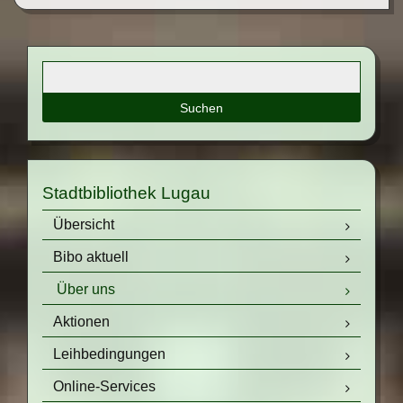
Suchbegriffe
Stadtbibliothek Lugau
Navigation
Übersicht
überspringen
Bibo aktuell
Über uns
Aktionen
Leihbedingungen
Online-Services