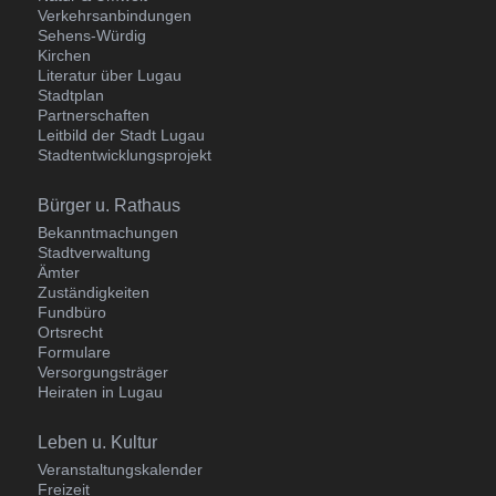
Verkehrsanbindungen
Sehens-Würdig
Kirchen
Literatur über Lugau
Stadtplan
Partnerschaften
Leitbild der Stadt Lugau
Stadtentwicklungsprojekt
Navigation
Bürger u. Rathaus
überspringen
Bekanntmachungen
Stadtverwaltung
Ämter
Zuständigkeiten
Fundbüro
Ortsrecht
Formulare
Versorgungsträger
Heiraten in Lugau
Navigation
Leben u. Kultur
überspringen
Veranstaltungskalender
Freizeit