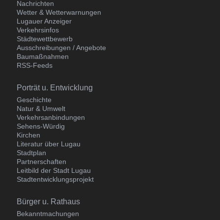
Nachrichten
Wetter & Wetterwarnungen
Lugauer Anzeiger
Verkehrsinfos
Städtewettbewerb
Ausschreibungen / Angebote
Baumaßnahmen
RSS-Feeds
Navigation
Porträt u. Entwicklung
überspringen
Geschichte
Natur & Umwelt
Verkehrsanbindungen
Sehens-Würdig
Kirchen
Literatur über Lugau
Stadtplan
Partnerschaften
Leitbild der Stadt Lugau
Stadtentwicklungsprojekt
Navigation
Bürger u. Rathaus
überspringen
Bekanntmachungen