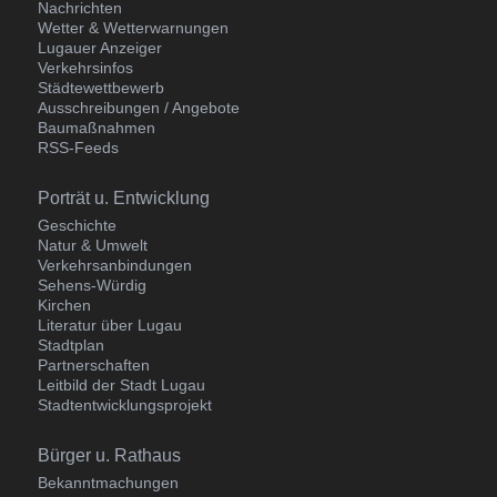
Nachrichten
Wetter & Wetterwarnungen
Lugauer Anzeiger
Verkehrsinfos
Städtewettbewerb
Ausschreibungen / Angebote
Baumaßnahmen
RSS-Feeds
Navigation
Porträt u. Entwicklung
überspringen
Geschichte
Natur & Umwelt
Verkehrsanbindungen
Sehens-Würdig
Kirchen
Literatur über Lugau
Stadtplan
Partnerschaften
Leitbild der Stadt Lugau
Stadtentwicklungsprojekt
Navigation
Bürger u. Rathaus
überspringen
Bekanntmachungen