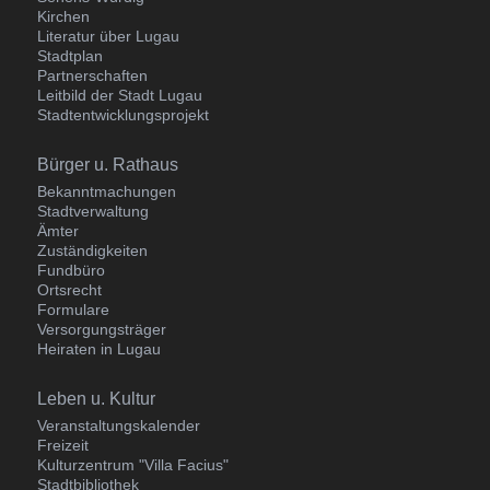
Kirchen
Literatur über Lugau
Stadtplan
Partnerschaften
Leitbild der Stadt Lugau
Stadtentwicklungsprojekt
Navigation
Bürger u. Rathaus
überspringen
Bekanntmachungen
Stadtverwaltung
Ämter
Zuständigkeiten
Fundbüro
Ortsrecht
Formulare
Versorgungsträger
Heiraten in Lugau
Navigation
Leben u. Kultur
überspringen
Veranstaltungskalender
Freizeit
Kulturzentrum "Villa Facius"
Stadtbibliothek